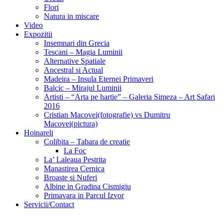
Flori
Natura in miscare
Video
Expozitii
Insemnari din Grecia
Tescani – Magia Luminii
Alternative Spatiale
Ancestral si Actual
Madeira – Insula Eternei Primaveri
Balcic – Mirajul Luminii
Artisti – “Arta pe hartie” – Galeria Simeza – Art Safari
2016
Cristian Macovei(fotografie) vs Dumitru
Macovei(pictura)
Hoinareli
Colibita – Tabara de creatie
La Foc
La’ Laleaua Pestrita
Manastirea Cernica
Broaste si Nuferi
Albine in Gradina Cismigiu
Primavara in Parcul Izvor
Servicii/Contact